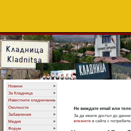
Новини
За Кладница
Известните кладничани
Околности
Не виждате email или тел
Забавления
За да имате достъп до даннит
влезнете
в сайта с потребите
Медия
Форум