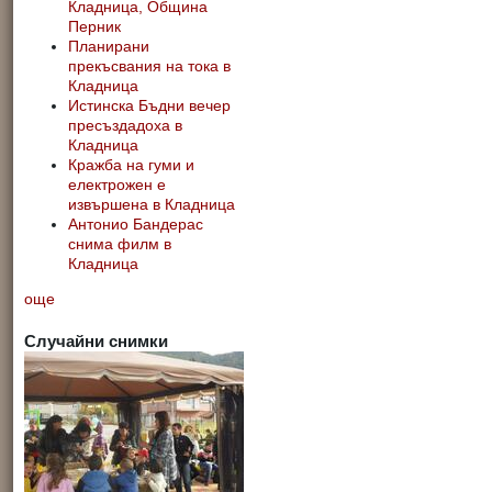
Кладница, Община
Перник
Планирани
прекъсвания на тока в
Кладница
Истинска Бъдни вечер
пресъздадоха в
Кладница
Кражба на гуми и
електрожен е
извършена в Кладница
Антонио Бандерас
снима филм в
Кладница
още
Случайни снимки