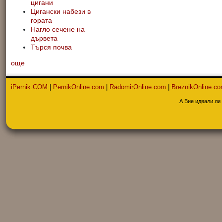
цигани
Цигански набези в
гората
Нагло сечене на
дървета
Търся почва
още
iPernik.COM
|
PernikOnline.com
|
RadomirOnline.com
|
BreznikOnline.c
А Вие идвали ли