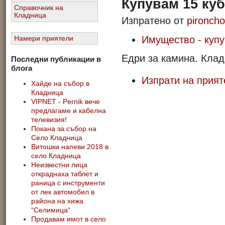
Купувам 15 ку
Справочник на
Кладница
Изпратено от
pironcho
Имущество - куп
Намери приятели
Eдри за камина. Клад
Последни публикации в
блога
Изпрати на прият
Хайде на събор в
Кладница
VIPNET - Pernik вече
предлагаме и кабелна
телевизия!
Покана за събор на
Село Кладница
Витошки напеви 2018 в
село Кладница
Неизвестни лица
откраднаха таблет и
раница с инструменти
от лек автомобил в
района на хижа
“Селимица“
Продавам имот в село