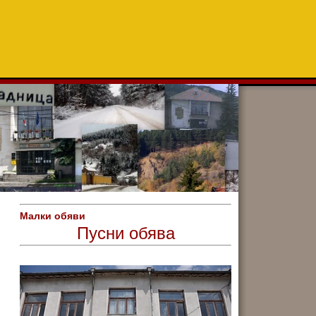
Малки обяви
Пусни обява