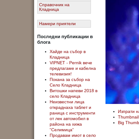
Справочник на
Кладница
Намери приятели
Последни публикации в
блога
Хайде на събор в
Кладница
VIPNET - Pernik вече
предлагаме и кабелна
телевизия!
Покана за събор на
Село Кладница
Витошки напеви 2018 в
село Кладница
Неизвестни лица
откраднаха таблет и
Изпрати н
раница с инструменти
Thumbnail
от лек автомобил в
Big Thum
района на хижа
“Селимица“
Продавам имот в село