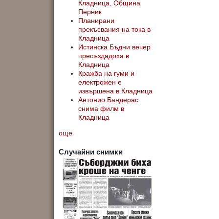
Кладница, Община
Перник
Планирани
прекъсвания на тока в
Кладница
Истинска Бъдни вечер
пресъздадоха в
Кладница
Кражба на гуми и
електрожен е
извършена в Кладница
Антонио Бандерас
снима филм в
Кладница
още
Случайни снимки