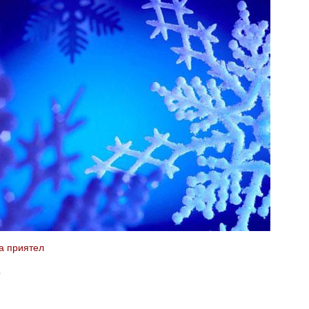
а приятел
b