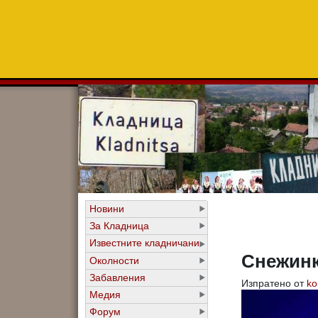
Новини
За Кладница
Известните кладничани
Снежинк
Околности
Забавления
Изпратено от
ko
Медия
Форум