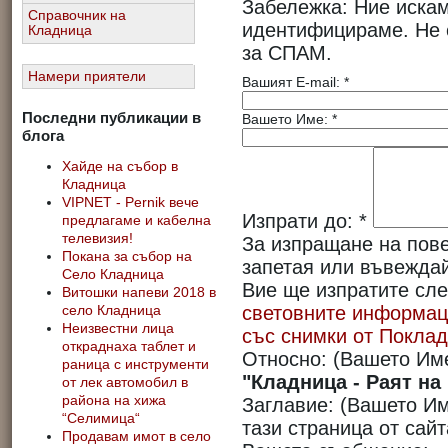
Забележка: Ние иска
Справочник на
идентифицираме. Не 
Кладница
за СПАМ.
Намери приятели
Вашият E-mail:
*
Последни публикации в
Вашето Име:
*
блога
Хайде на събор в
Кладница
VIPNET - Pernik вече
Изпрати до:
*
предлагаме и кабелна
телевизия!
За изпращане на пове
Покана за събор на
запетая или въвеждай
Село Кладница
Вие ще изпратите сле
Витошки напеви 2018 в
световните информац
село Кладница
Неизвестни лица
със снимки от Покла
откраднаха таблет и
Относно:
(Вашето Им
раница с инструменти
"Кладница - Раят на
от лек автомобил в
района на хижа
Заглавие:
(Вашето Им
“Селимица“
тази страница от сай
Продавам имот в село