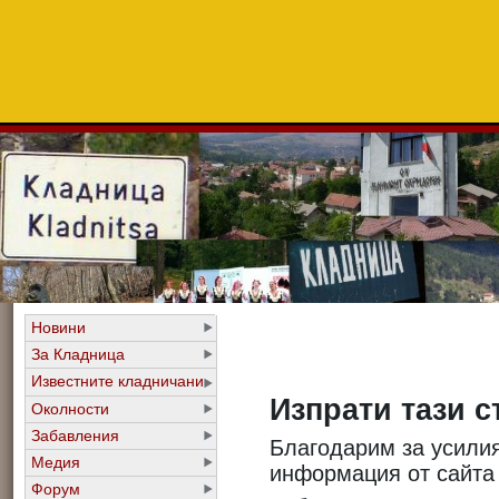
Новини
За Кладница
Известните кладничани
Изпрати тази с
Околности
Забавления
Благодарим за усилия
Медия
информация от сайт
Форум