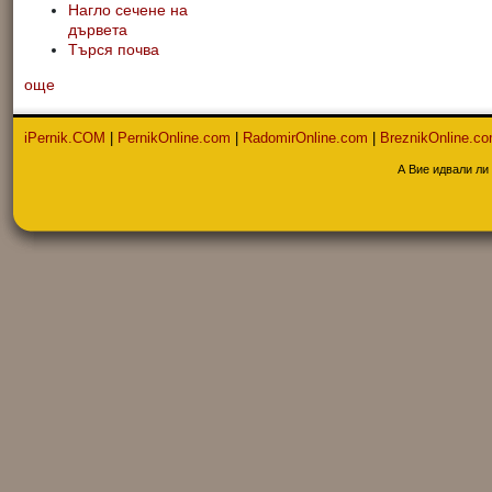
Нагло сечене на
дървета
Търся почва
още
iPernik.COM
|
PernikOnline.com
|
RadomirOnline.com
|
BreznikOnline.c
А Вие идвали ли