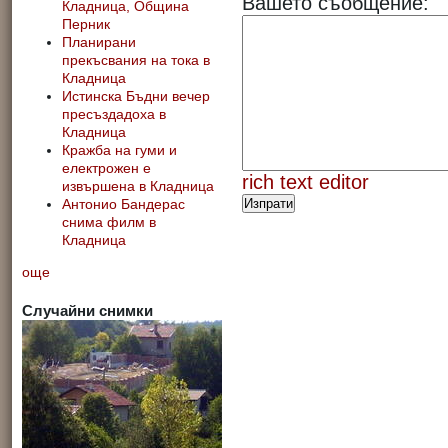
Вашето съобщение:
Кладница, Община
Перник
Планирани
прекъсвания на тока в
Кладница
Истинска Бъдни вечер
пресъздадоха в
Кладница
Кражба на гуми и
електрожен е
rich text editor
извършена в Кладница
Антонио Бандерас
снима филм в
Кладница
още
Случайни снимки