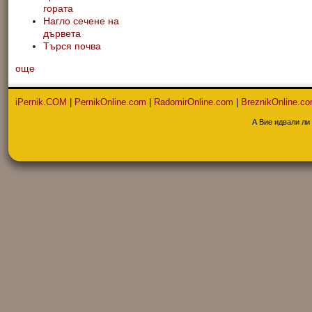
гората
Нагло сечене на
дървета
Търся почва
още
iPernik.COM
|
PernikOnline.com
|
RadomirOnline.com
|
BreznikOnline.c
А Вие идвали ли