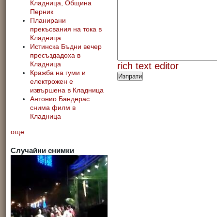
Кладница, Община
Перник
Планирани
прекъсвания на тока в
Кладница
Истинска Бъдни вечер
пресъздадоха в
rich text editor
Кладница
Кражба на гуми и
електрожен е
извършена в Кладница
Антонио Бандерас
снима филм в
Кладница
още
Случайни снимки