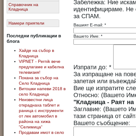
Забележка: Ние иска
Справочник на
идентифицираме. Не 
Кладница
за СПАМ.
Намери приятели
Вашият E-mail:
*
Последни публикации в
Вашето Име:
*
блога
Хайде на събор в
Кладница
VIPNET - Pernik вече
Изпрати до:
*
предлагаме и кабелна
телевизия!
За изпращане на пове
Покана за събор на
запетая или въвеждай
Село Кладница
Вие ще изпратите сле
Витошки напеви 2018 в
Относно:
(Вашето Им
село Кладница
Неизвестни лица
"Кладница - Раят на
откраднаха таблет и
Заглавие:
(Вашето Им
раница с инструменти
тази страница от сай
от лек автомобил в
района на хижа
Вашето съобщение:
“Селимица“
Продавам имот в село