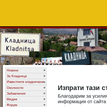
Новини
За Кладница
Известните кладничани
Изпрати тази с
Околности
Забавления
Благодарим за усилия
Медия
информация от сайт
Форум