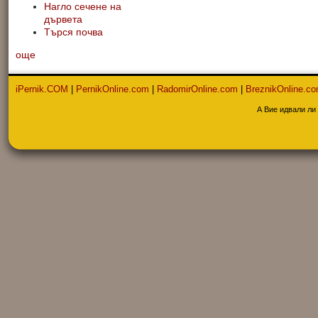
Нагло сечене на
дървета
Търся почва
още
iPernik.COM
|
PernikOnline.com
|
RadomirOnline.com
|
BreznikOnline.c
А Вие идвали ли