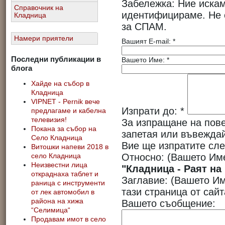
Забележка: Ние иска
Справочник на
идентифицираме. Не 
Кладница
за СПАМ.
Намери приятели
Вашият E-mail:
*
Последни публикации в
Вашето Име:
*
блога
Хайде на събор в
Кладница
VIPNET - Pernik вече
Изпрати до:
*
предлагаме и кабелна
телевизия!
За изпращане на пове
Покана за събор на
запетая или въвеждай
Село Кладница
Вие ще изпратите сле
Витошки напеви 2018 в
Относно:
(Вашето Им
село Кладница
Неизвестни лица
"Кладница - Раят на
откраднаха таблет и
Заглавие:
(Вашето Им
раница с инструменти
тази страница от сай
от лек автомобил в
района на хижа
Вашето съобщение:
“Селимица“
Продавам имот в село