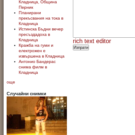
Кладница, Община
Перник
Планирани
прекъсвания на тока в
Кладница
Истинска Бъдни вечер
пресъздадоха в
rich text editor
Кладница
Кражба на гуми и
електрожен е
извършена в Кладница
Антонио Бандерас
снима филм в
Кладница
още
Случайни снимки