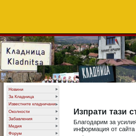
Новини
За Кладница
Известните кладничани
Изпрати тази с
Околности
Забавления
Благодарим за усилия
Медия
информация от сайт
Форум