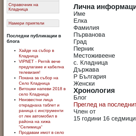
Справочник на
Лична информац
Кладница
Име
Елка
Намери приятели
Фамилия
Първанова
Последни публикации в
Град
блога
Перник
Хайде на събор в
Местоживеене
Кладница
с. Кладница
VIPNET - Pernik вече
предлагаме и кабелна
Държава
телевизия!
Р България
Покана за събор на
Женски
Село Кладница
Хронология
Витошки напеви 2018 в
село Кладница
Блог
Неизвестни лица
Преглед на последнит
откраднаха таблет и
Член от
раница с инструменти
от лек автомобил в
15 години 16 седмици
района на хижа
“Селимица“
Продавам имот в село