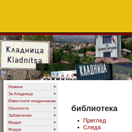
Новини
За Кладница
Известните кладничани
библиотека
Околности
Забавления
Преглед
Медия
Следа
Форум