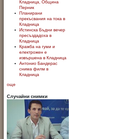
Кладница, Община
Перник
Планирани
прекъсвания на тока в
Кладница
Истинска Бъдни вечер
пресъздадоха в
Кладница
Кражба на гуми и
електрожен е
извършена в Кладница
Антонио Бандерас
снима филм в
Кладница
още
Случайни снимки