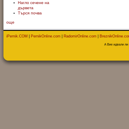
Нагло сечене на
дървета
Търся почва
още
iPernik.COM
|
PernikOnline.com
|
RadomirOnline.com
|
BreznikOnline.c
А Вие идвали ли